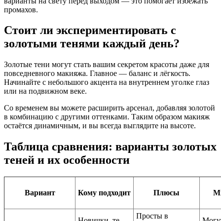
варианты на свету перед выходом — это помогает избежать
промахов.
Стоит ли экспериментировать с
золотыми тенями каждый день?
Золотые тени могут стать вашим секретом красоты даже для
повседневного макияжа. Главное — баланс и лёгкость.
Начинайте с небольшого акцента на внутреннем уголке глаз
или на подвижном веке.
Со временем вы можете расширить арсенал, добавляя золотой
в комбинацию с другими оттенками. Таким образом макияж
остаётся динамичным, и вы всегда выглядите на высоте.
Таблица сравнения: варианты золотых
теней и их особенности
Вариант
Кому подходит
Плюсы
М
Просты в
Новички, те,
Могу