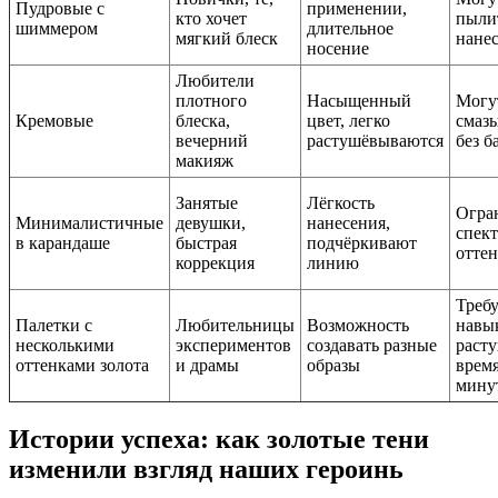
Пудровые с
применении,
кто хочет
пыли
шиммером
длительное
мягкий блеск
нане
носение
Любители
плотного
Насыщенный
Могу
Кремовые
блеска,
цвет, легко
смаз
вечерний
растушёвываются
без б
макияж
Занятые
Лёгкость
Огра
Минималистичные
девушки,
нанесения,
спек
в карандаше
быстрая
подчёркивают
отте
коррекция
линию
Треб
Палетки с
Любительницы
Возможность
навы
несколькими
экспериментов
создавать разные
раст
оттенками золота
и драмы
образы
время
мину
Истории успеха: как золотые тени
изменили взгляд наших героинь