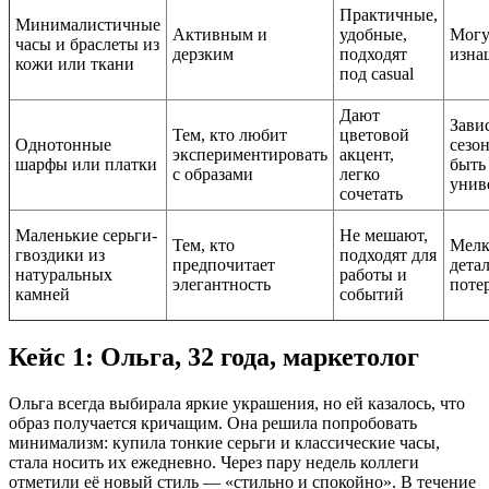
Практичные,
Минималистичные
Активным и
удобные,
Могу
часы и браслеты из
дерзким
подходят
изна
кожи или ткани
под casual
Дают
Завис
Тем, кто любит
цветовой
Однотонные
сезон
экспериментировать
акцент,
шарфы или платки
быть
с образами
легко
унив
сочетать
Маленькие серьги-
Не мешают,
Тем, кто
Мелк
гвоздики из
подходят для
предпочитает
дета
натуральных
работы и
элегантность
поте
камней
событий
Кейс 1: Ольга, 32 года, маркетолог
Ольга всегда выбирала яркие украшения, но ей казалось, что
образ получается кричащим. Она решила попробовать
минимализм: купила тонкие серьги и классические часы,
стала носить их ежедневно. Через пару недель коллеги
отметили её новый стиль — «стильно и спокойно». В течение