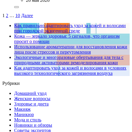
26 мая 2026
1
2
…
10
Далее
Как правильно адаптировать уход за кожей и волосами
при городской экзогенной среде
Кожа — зеркало здоровья: 5 сигналов, что организм
просит о помощи
Использование ароматерапии для восстановления кожи
лица после стрессов и переутомления
Экологичные и многоразовые обертывания для тела с
природными активаторами ремоделирования кожи
Как адаптировать уход за кожей и волосами в условиях
высокого технологического загрязнения воздуха
Рубрики
Домашний уход
Женские вопросы
Здоровье и диета
Макияж
Маникюр
Мода и стиль
Новинки и обзоры
Советы экспертов