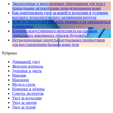
Экологичные и многоразовые обертывания для тела с
природными активаторами ремоделирования кожи
Как адаптировать уход за кожей и волосами в условиях
высокого технологического загрязнения воздуха
ЗОЖ без фанатизма: как жить здорово и не превратиться
в невротика
Влияние искусственного интеллекта на создание
уникальных макияжных образов будущего
Нетрадиционные рецепты натуральных пробиотиков
для восстановления баланса кожи тела
Рубрики
Домашний уход
Женские вопросы
Здоровье и диета
Макияж
Маникюр
Мода и стиль
Новинки и обзоры
Советы экспертов
Уход за волосами
Уход за лицом
Уход за телом