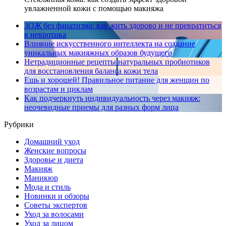
увлажненной кожи с помощью макияжа
ЗОЖ без фанатизма: как жить здорово и не превратиться
в невротика
Влияние искусственного интеллекта на создание
уникальных макияжных образов будущего
Нетрадиционные рецепты натуральных пробиотиков
для восстановления баланса кожи тела
Ешь и хорошей! Правильное питание для женщин по
возрастам и циклам
Как подчеркнуть индивидуальность через макияж:
неочевидные приемы для разных форм лица
Рубрики
Домашний уход
Женские вопросы
Здоровье и диета
Макияж
Маникюр
Мода и стиль
Новинки и обзоры
Советы экспертов
Уход за волосами
Уход за лицом