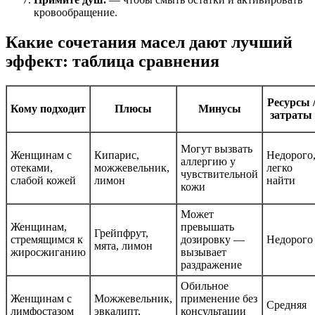
кровообращение.
Какие сочетания масел дают лучший
эффект: таблица сравнения
Ресурсы 
Кому подходит
Плюсы
Минусы
затраты
Могут вызвать
Женщинам с
Кипарис,
Недорого
аллергию у
отеками,
можжевельник,
легко
чувствительной
слабой кожей
лимон
найти
кожи
Может
Женщинам,
превышать
Грейпфрут,
стремящимся к
дозировку —
Недорого
мята, лимон
жиросжиганию
вызывает
раздражение
Обильное
Женщинам с
Можжевельник,
применение без
Средняя
лимфостазом
эвкалипт,
консультации