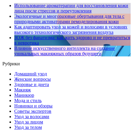
Использование ароматерапии для восстановления кожи
лица после стрессов и переутомления
Экологичные и многоразовые обертывания для тела с
природными активаторами ремоделирования кожи
Как адаптировать уход за кожей и волосами в условиях
высокого технологического загрязнения воздуха
ЗОЖ без фанатизма: как жить здорово и не превратиться
в невротика
Влияние искусственного интеллекта на создание
уникальных макияжных образов будущего
Рубрики
Домашний уход
Женские вопросы
Здоровье и диета
Макияж
Маникюр
Мода и стиль
Новинки и обзоры
Советы экспертов
Уход за волосами
Уход за лицом
Уход за телом