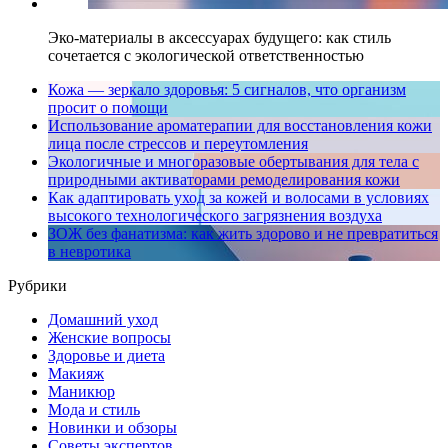
Эко-материалы в аксессуарах будущего: как стиль
сочетается с экологической ответственностью
Кожа — зеркало здоровья: 5 сигналов, что организм
просит о помощи
Использование ароматерапии для восстановления кожи
лица после стрессов и переутомления
Экологичные и многоразовые обертывания для тела с
природными активаторами ремоделирования кожи
Как адаптировать уход за кожей и волосами в условиях
высокого технологического загрязнения воздуха
ЗОЖ без фанатизма: как жить здорово и не превратиться
в невротика
Рубрики
Домашний уход
Женские вопросы
Здоровье и диета
Макияж
Маникюр
Мода и стиль
Новинки и обзоры
Советы экспертов