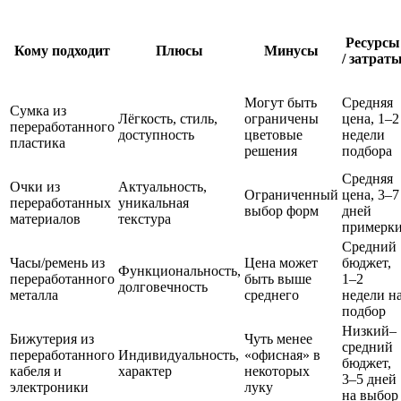
Ресурсы
Кому подходит
Плюсы
Минусы
/ затрат
Могут быть
Средняя
Сумка из
Лёгкость, стиль,
ограничены
цена, 1–2
переработанного
доступность
цветовые
недели
пластика
решения
подбора
Средняя
Очки из
Актуальность,
Ограниченный
цена, 3–7
переработанных
уникальная
выбор форм
дней
материалов
текстура
примерк
Средний
Часы/ремень из
Цена может
бюджет,
Функциональность,
переработанного
быть выше
1–2
долговечность
металла
среднего
недели н
подбор
Низкий–
Бижутерия из
Чуть менее
средний
переработанного
Индивидуальность,
«офисная» в
бюджет,
кабеля и
характер
некоторых
3–5 дней
электроники
луку
на выбор