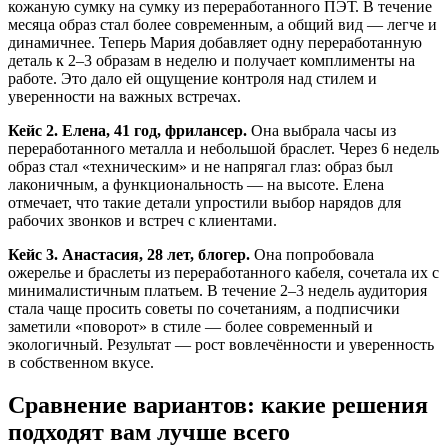
кожаную сумку на сумку из переработанного ПЭТ. В течение
месяца образ стал более современным, а общий вид — легче и
динамичнее. Теперь Мария добавляет одну переработанную
деталь к 2–3 образам в неделю и получает комплименты на
работе. Это дало ей ощущение контроля над стилем и
уверенности на важных встречах.
Кейс 2. Елена, 41 год, фрилансер.
Она выбрала часы из
переработанного металла и небольшой браслет. Через 6 недель
образ стал «техническим» и не напрягал глаз: образ был
лаконичным, а функциональность — на высоте. Елена
отмечает, что такие детали упростили выбор нарядов для
рабочих звонков и встреч с клиентами.
Кейс 3. Анастасия, 28 лет, блогер.
Она попробовала
ожерелье и браслеты из переработанного кабеля, сочетала их с
минималистичным платьем. В течение 2–3 недель аудитория
стала чаще просить советы по сочетаниям, а подписчики
заметили «поворот» в стиле — более современный и
экологичный. Результат — рост вовлечённости и уверенность
в собственном вкусе.
Сравнение вариантов: какие решения
подходят вам лучше всего