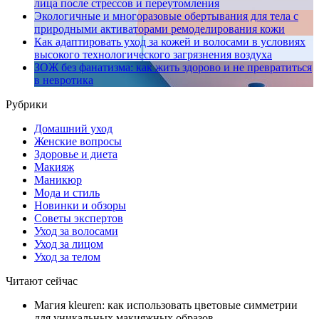
лица после стрессов и переутомления
Экологичные и многоразовые обертывания для тела с
природными активаторами ремоделирования кожи
Как адаптировать уход за кожей и волосами в условиях
высокого технологического загрязнения воздуха
ЗОЖ без фанатизма: как жить здорово и не превратиться
в невротика
Рубрики
Домашний уход
Женские вопросы
Здоровье и диета
Макияж
Маникюр
Мода и стиль
Новинки и обзоры
Советы экспертов
Уход за волосами
Уход за лицом
Уход за телом
Читают сейчас
Магия kleuren: как использовать цветовые симметрии
для уникальных макияжных образов