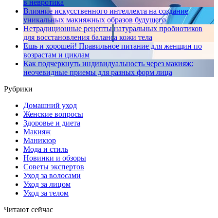
в невротика
Влияние искусственного интеллекта на создание
уникальных макияжных образов будущего
Нетрадиционные рецепты натуральных пробиотиков
для восстановления баланса кожи тела
Ешь и хорошей! Правильное питание для женщин по
возрастам и циклам
Как подчеркнуть индивидуальность через макияж:
неочевидные приемы для разных форм лица
Рубрики
Домашний уход
Женские вопросы
Здоровье и диета
Макияж
Маникюр
Мода и стиль
Новинки и обзоры
Советы экспертов
Уход за волосами
Уход за лицом
Уход за телом
Читают сейчас