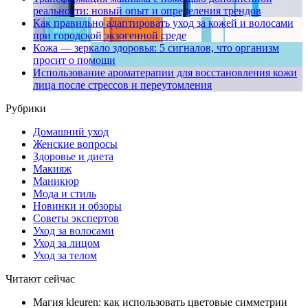
реальности: новый опыт и определения трендов
Как правильно адаптировать уход за кожей и волосами
при городской экзогенной среде
Кожа — зеркало здоровья: 5 сигналов, что организм
просит о помощи
Использование ароматерапии для восстановления кожи
лица после стрессов и переутомления
Рубрики
Домашний уход
Женские вопросы
Здоровье и диета
Макияж
Маникюр
Мода и стиль
Новинки и обзоры
Советы экспертов
Уход за волосами
Уход за лицом
Уход за телом
Читают сейчас
Магия kleuren: как использовать цветовые симметрии