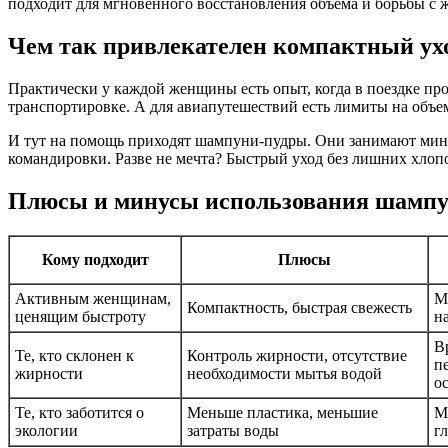
подходит для мгновенного восстановления объема и борьбы с 
Чем так привлекателен компактный ух
Практически у каждой женщины есть опыт, когда в поездке пр
транспортировке. А для авиапутешествий есть лимиты на объе
И тут на помощь приходят шампуни-пудры. Они занимают миним
командировки. Разве не мечта? Быстрый уход без лишних хлоп
Плюсы и минусы использования шампу
Кому подходит
Плюсы
Активным женщинам,
М
Компактность, быстрая свежесть
ценящим быстроту
н
В
Те, кто склонен к
Контроль жирности, отсутствие
п
жирности
необходимости мытья водой
о
Те, кто заботится о
Меньше пластика, меньшие
М
экологии
затраты воды
г