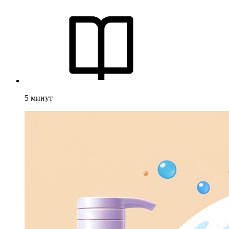
5
минут