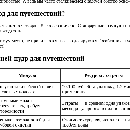
жирностью. А ведь мы часто сталкиваемся с задачей быстро осв
од для путешествий?
остранство чемодана было ограничено. Стандартные шампуни и 
м жидкости.
ум места, не проливаются и легко дозируются. Особенно актуа
от!
ней-пудр для путешествий
Минусы
Ресурсы / затраты
огут оставить белый налет
50-100 рублей за упаковку, 1-2 м
а светлых волосах
применение
ременами может
Затраты — в среднем одна упаков
ересушивать, требует
месяц регулярного использования
сторожности
еньше возможностей для
Стоимость средняя, использовани
лубокой очистки
требует воды