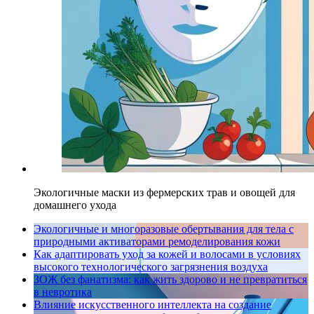
Экологичные маски из фермерских трав и овощей для
домашнего ухода
Экологичные и многоразовые обертывания для тела с
природными активаторами ремоделирования кожи
Как адаптировать уход за кожей и волосами в условиях
высокого технологического загрязнения воздуха
ЗОЖ без фанатизма: как жить здорово и не превратиться
в невротика
Влияние искусственного интеллекта на создание