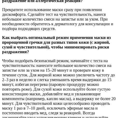
раздражение или аллергическая реакция?
Прекратите использование маски сразу при появлении
дискомфорта. Сделайте тест на чувствительность, нанеся
небольшое количество смеси на запястье или за ухом. При
необходимости обратитесь к дерматологу для консультации и
подбора подходящих средств.
Как выбрать оптимальный режим применения маски из
пророщенной гречки для разных типов кожи (с жирной,
сухой и чувствительной), чтобы минимизировать риски
раздражения?
Чтобы подобрать безопасный режим, начинайте с теста на
чувствительность: нанесите небольшое количество смеси на
запястье или за ухом на 15–20 минут и проверьте кожу в
течение суток. Для жирной кожи можно увеличить частоту до
2–3 раз в неделю и слегка уменьшить время выдержки до 15
минут, избегая перегрева (паровую процедуру можно
повторять реже). Для сухой кожи используйте более густую
консистенцию маски, добавляйте мед и увлажняющие
компоненты (например, каплю масла), а выдержку не более 20
минут. Для чувствительной кожи целесообразно проводить
маску 1 раз в 7–10 дней, исключать эфирные масла и
постепенно вводить мед, следя за реакцией. Всегда
заканчивайте уход успокаивающим кремом и используйте