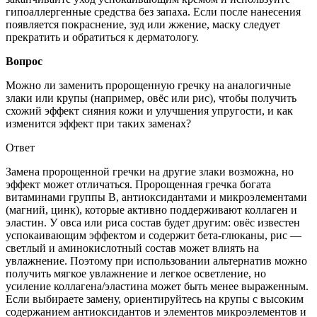
гипоаллергенные средства без запаха. Если после нанесения
появляется покраснение, зуд или жжение, маску следует
прекратить и обратиться к дерматологу.
Вопрос
Можно ли заменить пророщенную гречку на аналогичные
злаки или крупы (например, овёс или рис), чтобы получить
схожий эффект сияния кожи и улучшения упругости, и как
изменится эффект при таких заменах?
Ответ
Замена пророщенной гречки на другие злаки возможна, но
эффект может отличаться. Пророщенная гречка богата
витаминами группы B, антиоксидантами и микроэлементами
(магний, цинк), которые активно поддерживают коллаген и
эластин. У овса или риса состав будет другим: овёс известен
успокаивающим эффектом и содержит бета-глюканы, рис —
светлый и аминокислотный состав может влиять на
увлажнение. Поэтому при использовании альтернатив можно
получить мягкое увлажнение и легкое осветление, но
усиление коллагена/эластина может быть менее выраженным.
Если выбираете замену, ориентируйтесь на крупы с высоким
содержанием антиоксидантов и элементов микроэлементов и