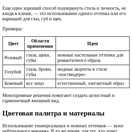
Еще один хороший способ подчеркнуть стиль и личность, не
входя в клише, — это использование одного оттенка или его
вариаций для глаз, губ и щек.
Примеры:
Области
Цвет
Идеи
применения
глаза, щеки,
нежные пастельные оттенки для
Розовый
губы
романтичного образа
глаза, брови,
модные акценты в стиле
Голубой
губы
«постмодерн»
Бежевый
все лицо
естественный, элегантный образ
Монохромные решения помогают создать целостный и
гармоничный внешний вид.
Цветовая палитра и материалы
Использование универсальных и нежных оттенков — залог
нейтрального макияжа. В то же время, для тех, кто хочет