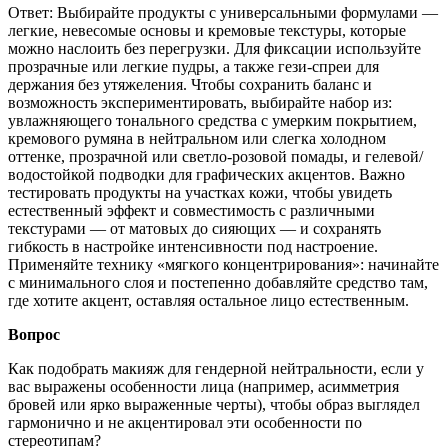
Ответ: Выбирайте продукты с универсальными формулами —
легкие, невесомые основы и кремовые текстуры, которые
можно наслоить без перегрузки. Для фиксации используйте
прозрачные или легкие пудры, а также гези-спреи для
держания без утяжеления. Чтобы сохранить баланс и
возможность экспериментировать, выбирайте набор из:
увлажняющего тонального средства с умерким покрытием,
кремового румяна в нейтральном или слегка холодном
оттенке, прозрачной или светло-розовой помады, и гелевой/
водостойкой подводки для графических акцентов. Важно
тестировать продукты на участках кожи, чтобы увидеть
естественный эффект и совместимость с различными
текстурами — от матовых до сияющих — и сохранять
гибкость в настройке интенсивности под настроение.
Применяйте технику «мягкого концентрирования»: начинайте
с минимального слоя и постепенно добавляйте средство там,
где хотите акцент, оставляя остальное лицо естественным.
Вопрос
Как подобрать макияж для гендерной нейтральности, если у
вас выражены особенности лица (например, асимметрия
бровей или ярко выраженные черты), чтобы образ выглядел
гармонично и не акцентировал эти особенности по
стереотипам?