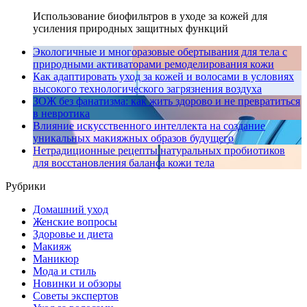
Использование биофильтров в уходе за кожей для
усиления природных защитных функций
Экологичные и многоразовые обертывания для тела с
природными активаторами ремоделирования кожи
Как адаптировать уход за кожей и волосами в условиях
высокого технологического загрязнения воздуха
ЗОЖ без фанатизма: как жить здорово и не превратиться
в невротика
Влияние искусственного интеллекта на создание
уникальных макияжных образов будущего
Нетрадиционные рецепты натуральных пробиотиков
для восстановления баланса кожи тела
Рубрики
Домашний уход
Женские вопросы
Здоровье и диета
Макияж
Маникюр
Мода и стиль
Новинки и обзоры
Советы экспертов