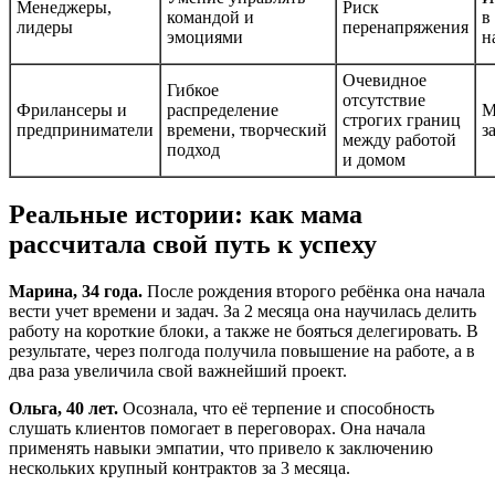
Менеджеры,
Риск
командой и
в
лидеры
перенапряжения
эмоциями
н
Очевидное
Гибкое
отсутствие
Фрилансеры и
распределение
М
строгих границ
предприниматели
времени, творческий
з
между работой
подход
и домом
Реальные истории: как мама
рассчитала свой путь к успеху
Марина, 34 года.
После рождения второго ребёнка она начала
вести учет времени и задач. За 2 месяца она научилась делить
работу на короткие блоки, а также не бояться делегировать. В
результате, через полгода получила повышение на работе, а в
два раза увеличила свой важнейший проект.
Ольга, 40 лет.
Осознала, что её терпение и способность
слушать клиентов помогает в переговорах. Она начала
применять навыки эмпатии, что привело к заключению
нескольких крупный контрактов за 3 месяца.