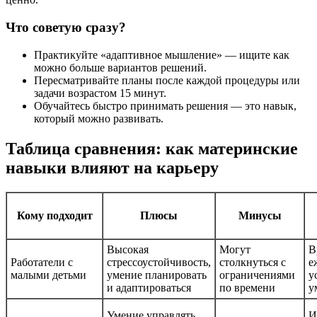
Что советую сразу?
Практикуйте «адаптивное мышление» — ищите как
можно больше вариантов решений.
Пересматривайте планы после каждой процедуры или
задачи возрастом 15 минут.
Обучайтесь быстро принимать решения — это навык,
который можно развивать.
Таблица сравнения: как материнские
навыки влияют на карьеру
Кому подходит
Плюсы
Минусы
Высокая
Могут
В
Работатели с
стрессоустойчивость,
столкнуться с
е
малыми детьми
умение планировать
ограничениями
у
и адаптироваться
по времени
у
Умение управлять
И