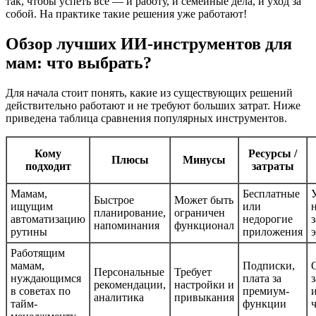
так, чтобы успеть всё — и работу, и семейные дела, и уход за
собой. На практике такие решения уже работают!
Обзор лучших ИИ-инструментов для
мам: что выбрать?
Для начала стоит понять, какие из существующих решений
действительно работают и не требуют больших затрат. Ниже
приведена таблица сравнения популярных инструментов.
Кому
Ресурсы /
Плюсы
Минусы
подходит
затраты
Мамам,
Бесплатные
Быстрое
Может быть
ищущим
или
планирование,
ограничен
автоматизацию
недорогие
напоминания
функционал
рутины
приложения
Работящим
мамам,
Подписки,
Персональные
Требует
нуждающимся
плата за
рекомендации,
настройки и
в советах по
премиум-
аналитика
привыкания
тайм-
функции