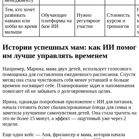
менеджменту
Тем, кто хочет
развивать
Обучающие
Нужно
Стоимость
ч
навыки или
платформы на
регулярное
курсов и
хобби во время
базе ИИ
участие
тренингов
малыша
Истории успешных мам: как ИИ помог
им лучше управлять временем
Например, Марина, мама двух детей, использует голосового
помощника для составления ежедневного расписания. Спустя
месяц она стала чувствовать себя менее уставшей и больше
времени посвящает себе. Планирование задач и напоминания
помогают ей не забывать о долговременных целях.
Ирина, однажды попробовав приложение с ИИ для питания,
начала готовить более сбалансированные блюда для семьи и
заметила улучшение самочувствия детей. Она стала тратить на
это не более 15 минут, а эффект — ощутимый уже через 2
недели.
Еще один кейс — Аня, фрилансер и мама, которая начала