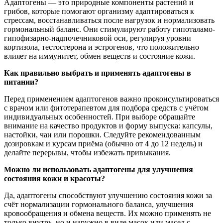
Адаптогены — это природные компоненты растений и
грибов, которые помогают организму адаптироваться к
стрессам, восстанавливаться после нагрузок и нормализовать
гормональный баланс. Они стимулируют работу гипоталамо-
гипофизарно-надпочечниковой оси, регулируя уровни
кортизола, тестостерона и эстрогенов, что положительно
влияет на иммунитет, обмен веществ и состояние кожи.
Как правильно выбрать и применять адаптогены в
питании?
Перед применением адаптогенов важно проконсультироваться
с врачом или фитотерапевтом для подбора средств с учётом
индивидуальных особенностей. При выборе обращайте
внимание на качество продуктов и форму выпуска: капсулы,
настойки, чаи или порошки. Следуйте рекомендованным
дозировкам и курсам приёма (обычно от 4 до 12 недель) и
делайте перерывы, чтобы избежать привыкания.
Можно ли использовать адаптогены для улучшения
состояния кожи и красоты?
Да, адаптогены способствуют улучшению состояния кожи за
счёт нормализации гормонального баланса, улучшения
кровообращения и обмена веществ. Их можно применять не
только внутрь, но и наружно в виде масок или масел с