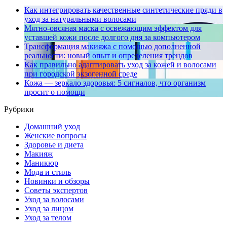
Как интегрировать качественные синтетические пряди в
уход за натуральными волосами
Мятно-овсяная маска с освежающим эффектом для
уставшей кожи после долгого дня за компьютером
Трансформация макияжа с помощью дополненной
реальности: новый опыт и определения трендов
Как правильно адаптировать уход за кожей и волосами
при городской экзогенной среде
Кожа — зеркало здоровья: 5 сигналов, что организм
просит о помощи
Рубрики
Домашний уход
Женские вопросы
Здоровье и диета
Макияж
Маникюр
Мода и стиль
Новинки и обзоры
Советы экспертов
Уход за волосами
Уход за лицом
Уход за телом