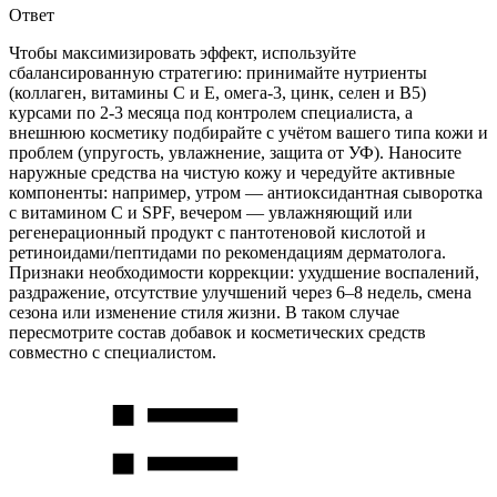
Ответ
Чтобы максимизировать эффект, используйте
сбалансированную стратегию: принимайте нутриенты
(коллаген, витамины C и E, омега-3, цинк, селен и B5)
курсами по 2-3 месяца под контролем специалиста, а
внешнюю косметику подбирайте с учётом вашего типа кожи и
проблем (упругость, увлажнение, защита от УФ). Наносите
наружные средства на чистую кожу и чередуйте активные
компоненты: например, утром — антиоксидантная сыворотка
с витамином C и SPF, вечером — увлажняющий или
регенерационный продукт с пантотеновой кислотой и
ретиноидами/пептидами по рекомендациям дерматолога.
Признаки необходимости коррекции: ухудшение воспалений,
раздражение, отсутствие улучшений через 6–8 недель, смена
сезона или изменение стиля жизни. В таком случае
пересмотрите состав добавок и косметических средств
совместно с специалистом.