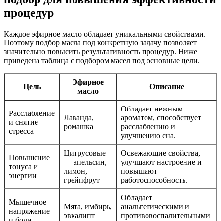
процедур
Каждое эфирное масло обладает уникальными свойствами.
Поэтому подбор масла под конкретную задачу позволяет
значительно повысить результативность процедур. Ниже
приведена таблица с подбором масел под основные цели.
Эфирное
Цель
Описание
масло
Обладает нежным
Расслабление
Лаванда,
ароматом, способствует
и снятие
ромашка
расслаблению и
стресса
улучшению сна.
Цитрусовые
Освежающие свойства,
Повышение
— апельсин,
улучшают настроение и
тонуса и
лимон,
повышают
энергии
грейпфрут
работоспособность.
Обладает
Мышечное
Мята, имбирь,
анальгетическими и
напряжение
эвкалипт
противовоспалительными
и боли