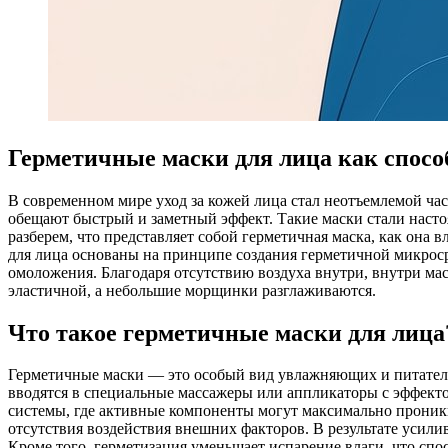
Герметичные маски для лица как спос
В современном мире уход за кожей лица стал неотъемлемой ч
обещают быстрый и заметный эффект. Такие маски стали насто
разберем, что представляет собой герметичная маска, как она
для лица основаны на принципе создания герметичной микрос
омоложения. Благодаря отсутствию воздуха внутри, внутри ма
эластичной, а небольшие морщинки разглаживаются.
Что такое герметичные маски для лица
Герметичные маски — это особый вид увлажняющих и питательн
вводятся в специальные массажеры или аппликаторы с эффекто
системы, где активные компоненты могут максимально проникну
отсутствия воздействия внешних факторов. В результате усили
Кроме того, герметизация уменьшает испарение влаги, что спо