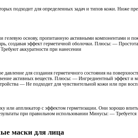
торых подходит для определенных задач и типов кожи. Ниже пр
ли гелевую основу, пропитанную активными компонентами и по
ырь, создавая эффект герметичной оболочки. Плюсы: — Простот
 Требуют аккуратности при нанесении
е давление для создания герметичного состояния на поверхност
овение активных веществ. Плюсы: — Ингредиентный эффект и м
тройства — Не подходит для чувствительной кожи или при вос
аску или аппликатор с эффектом герметизации. Они хорошо впи
ультаты при правильном использовании Минусы: — Требуется п
ные маски для лица