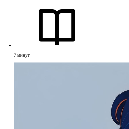
7
минут