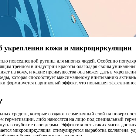
об укрепления кожи и микроциркуляции
астью повседневной рутины для многих людей. Особенно популя
ящим трендом в индустрии красоты благодаря своим уникальным
 влияет на кожу, и какие преимущества она может дать в укрепл
реды, которая способствует максимальному впитыванию активны
ски формируется парниковый эффект, что повышает эффективност
?
ых средств, которые создают герметичный слой на поверхности
м герметизации, либо наносятся на лицо под специальный герме
ть в глубокие слои дермы. Эффективность таких масок достигае
вается микроциркуляция, стимулируется выработка коллагена, у
собствует более глубокому увлажнению.