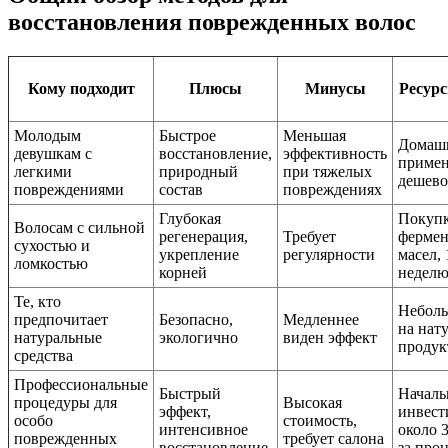
восстановления поврежденных волос
Кому подходит
Плюсы
Минусы
Ресурс
Молодым
Быстрое
Меньшая
Домаш
девушкам с
восстановление,
эффективность
примен
легкими
природный
при тяжелых
дешево
повреждениями
состав
повреждениях
Глубокая
Покуп
Волосам с сильной
регенерация,
Требует
ферме
сухостью и
укрепление
регулярности
масел, 
ломкостью
корней
недел
Те, кто
Неболь
предпочитает
Безопасно,
Медленнее
на нат
натуральные
экологично
виден эффект
проду
средства
Профессиональные
Быстрый
Началь
процедуры для
Высокая
эффект,
инвес
особо
стоимость,
интенсивное
около 
поврежденных
требует салона
восстановление
за про