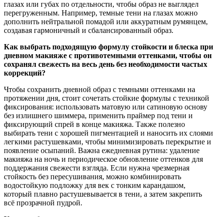
глазах или губах по отдельности, чтобы образ не выглядел
перегруженным. Например, темные тени на глазах можно
дополнить нейтральной помадой или аккуратным румянцем,
создавая гармоничный и сбалансированный образ.
Как выбрать подходящую формулу стойкости и блеска при
дневном макияже с противотемными оттенками, чтобы он
сохранял свежесть на весь день без необходимости частых
коррекций?
Чтобы сохранить дневной образ с темными оттенками на
протяжении дня, стоит сочетать стойкие формулы с техникой
фиксирования: использовать матовую или сатиновую основу
без излишнего шиммера, применить праймер под тени и
фиксирующий спрей в конце макияжа. Также полезно
выбирать тени с хорошей пигментацией и наносить их слоями
легкими растушевками, чтобы минимизировать перекрытие и
появление осыпаний. Важна ежедневная рутина: удаление
макияжа на ночь и периодическое обновление оттенков для
поддержания свежести взгляда. Если нужна чрезмерная
стойкость без пересушивания, можно комбинировать
водостойкую подложку для век с тонким карандашом,
который плавно растушевывается в тени, а затем закрепить
всё прозрачной пудрой.