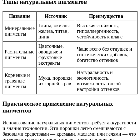
Типы натуральных пигментов
Название
Источник
Преимущества
Глина, окислы
Высокая стойкость,
Минеральные
железа, титан,
гипоаллергенность,
пигменты
цинк
устойчивость к влаге
Цветочные,
Чаще всего без отдушек и
Растительные
овощные и
синтетических добавок,
пигменты
фруктовые
богатство оттенков
экстракты
Натуральность и
Корневые и
Мука, порошки
экологичность,
травяные
из корней, трав
возможность тонкой
пигменты
настройки оттенков
Практическое применение натуральных
пигментов
Использование натуральных пигментов требует аккуратности
и знания технологии. Эти порошки легко смешиваются с
базовыми средствами — кремами, маслами или гелями — что
позволяет создавать тени, помады, румяна и другие