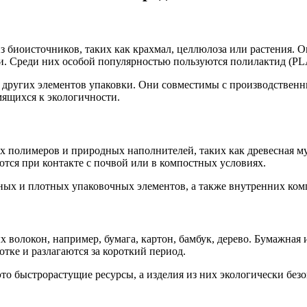
з биоисточников, таких как крахмал, целлюлоза или растения. 
и. Среди них особой популярностью пользуются полилактид (PL
 и других элементов упаковки. Они совместимы с производстве
мящихся к экологичности.
 полимеров и природных наполнителей, таких как древесная му
тся при контакте с почвой или в компостных условиях.
ных и плотных упаковочных элементов, а также внутренних ком
волокон, например, бумага, картон, бамбук, дерево. Бумажная
тке и разлагаются за короткий период.
 это быстрорастущие ресурсы, а изделия из них экологически б