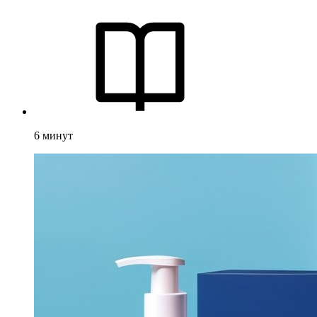
6
минут