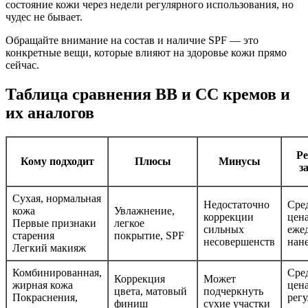
состояние кожи через недели регулярного использования, но
чудес не бывает.
Обращайте внимание на состав и наличие SPF — это
конкретные вещи, которые влияют на здоровье кожи прямо
сейчас.
Таблица сравнения BB и CC кремов и
их аналогов
Ре
Кому подходит
Плюсы
Минусы
з
Сухая, нормальная
Недостаточно
Сре
кожа
Увлажнение,
коррекции
цена
Первые признаки
легкое
сильных
еже
старения
покрытие, SPF
несовершенств
нан
Легкий макияж
Комбинированная,
Сре
Коррекция
Может
жирная кожа
цена
цвета, матовый
подчеркнуть
Покраснения,
рег
финиш
сухие участки