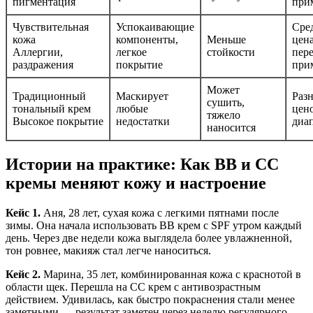
пигментация
при
Чувствительная
Успокаивающие
Сре
кожа
компоненты,
Меньше
цена
Аллергии,
легкое
стойкости
пер
раздражения
покрытие
при
Может
Традиционный
Маскирует
Раз
сушить,
тональный крем
любые
цен
тяжело
Высокое покрытие
недостатки
диа
наносится
Истории на практике: Как BB и CC
кремы меняют кожу и настроение
Кейс 1.
Аня, 28 лет, сухая кожа с легкими пятнами после
зимы. Она начала использовать BB крем с SPF утром каждый
день. Через две недели кожа выглядела более увлажненной,
тон ровнее, макияж стал легче наноситься.
Кейс 2.
Марина, 35 лет, комбинированная кожа с краснотой в
области щек. Перешла на CC крем с антивозрастным
действием. Удивилась, как быстро покраснения стали менее
заметными — результат заметен через неделю регулярного